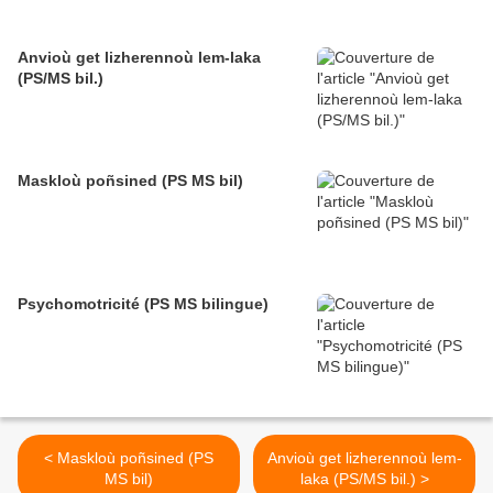
Anvioù get lizherennoù lem-laka
(PS/MS bil.)
Maskloù poñsined (PS MS bil)
Psychomotricité (PS MS bilingue)
< Maskloù poñsined (PS
Anvioù get lizherennoù lem-
MS bil)
laka (PS/MS bil.) >