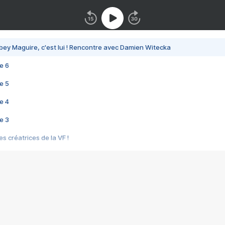
bey Maguire, c'est lui ! Rencontre avec Damien Witecka
e 6
e 5
e 4
e 3
s créatrices de la VF !
e 2
e 1
e Mektoub My Love arrive enfin ! Rencontre avec Shaïn Boumedine et Sal
i : après Toni en famille