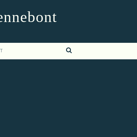
Hennebont
T