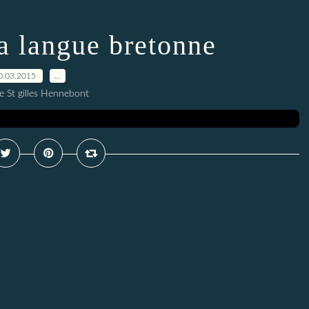
a langue bretonne
0.03.2015
…
e St gilles Hennebont