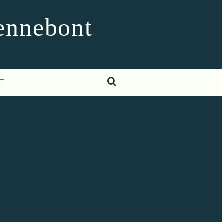
Hennebont
T